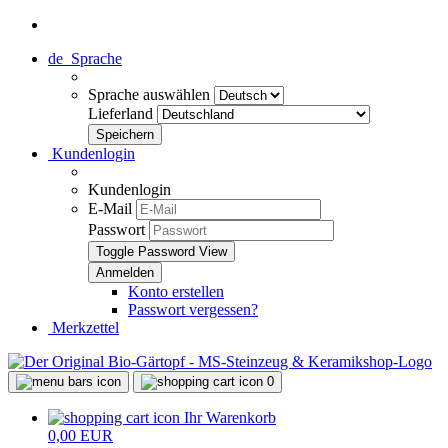
de
Sprache
Sprache auswählen
Lieferland
Kundenlogin
Kundenlogin
E-Mail
Passwort
Toggle Password View
Konto erstellen
Passwort vergessen?
Merkzettel
0
Ihr Warenkorb
0,00 EUR