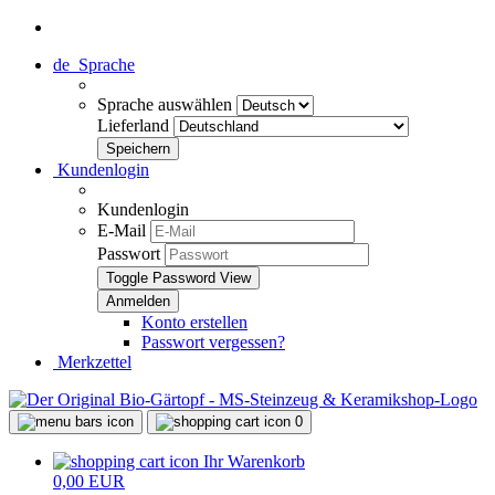
de
Sprache
Sprache auswählen
Lieferland
Kundenlogin
Kundenlogin
E-Mail
Passwort
Toggle Password View
Konto erstellen
Passwort vergessen?
Merkzettel
0
Ihr Warenkorb
0,00 EUR