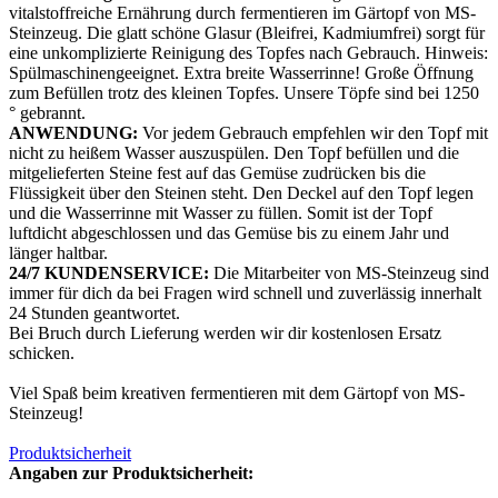
vitalstoffreiche Ernährung durch fermentieren im Gärtopf von MS-
Steinzeug. Die glatt schöne Glasur (Bleifrei, Kadmiumfrei) sorgt für
eine unkomplizierte Reinigung des Topfes nach Gebrauch. Hinweis:
Spülmaschinengeeignet. Extra breite Wasserrinne! Große Öffnung
zum Befüllen trotz des kleinen Topfes. Unsere Töpfe sind bei 1250
° gebrannt.
ANWENDUNG:
Vor jedem Gebrauch empfehlen wir den Topf mit
nicht zu heißem Wasser auszuspülen. Den Topf befüllen und die
mitgelieferten Steine fest auf das Gemüse zudrücken bis die
Flüssigkeit über den Steinen steht. Den Deckel auf den Topf legen
und die Wasserrinne mit Wasser zu füllen. Somit ist der Topf
luftdicht abgeschlossen und das Gemüse bis zu einem Jahr und
länger haltbar.
24/7 KUNDENSERVICE:
Die Mitarbeiter von MS-Steinzeug sind
immer für dich da bei Fragen wird schnell und zuverlässig innerhalt
24 Stunden geantwortet.
Bei Bruch durch Lieferung werden wir dir kostenlosen Ersatz
schicken.
Viel Spaß beim kreativen fermentieren mit dem Gärtopf von MS-
Steinzeug!
Produktsicherheit
Angaben zur Produktsicherheit: